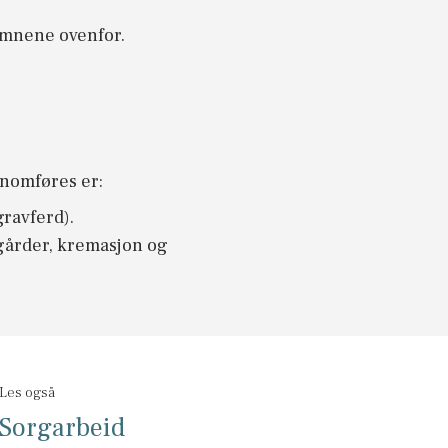
emnene ovenfor.
nnomføres er:
gravferd).
kegårder, kremasjon og
Les også
Sorgarbeid