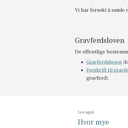
Vi har forsøkt å samle
Gravferdsloven
De offentlige bestemme
Gravferdsloven
(l
Forskrift til grav
gravferd).
Les også
Hvor mye