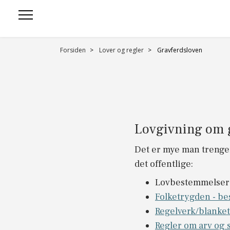
Forsiden
Lover og regler
Gravferdsloven
Lovgivning om 
Det er mye man trenger
det offentlige:
Lovbestemmelser
Folketrygden - be
Regelverk/blanket
Regler om arv og s