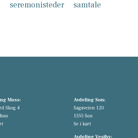
seremonisteder
samtale
ing Moss:
Avdeling Son:
rd Skog 4
Sagaveien 120
Moss
1555 Son
rt
Se i kart
Avdeling Vestby: