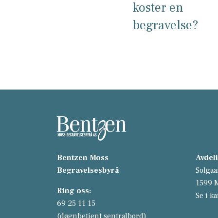
koster en
begravelse?
Bentzen Moss
Avdel
Begravelsesbyrå
Solgaa
1599 
Ring oss:
Se i ka
69 25 11 15
(døgnbetjent sentralbord)