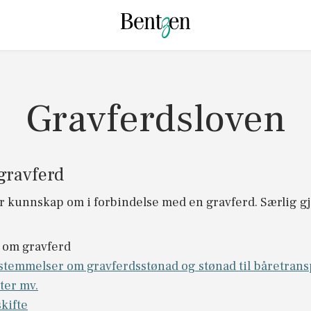
Gravferdsloven
gravferd
 kunnskap om i forbindelse med en gravferd. Særlig gje
 om gravferd
stemmelser om gravferdsstønad og stønad til båretrans
ter mv.
kifte