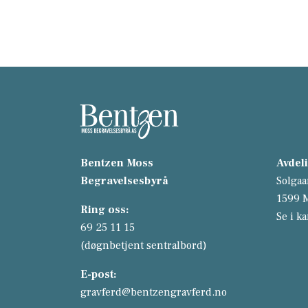
Bentzen Moss
Avdel
Begravelsesbyrå
Solgaa
1599 
Ring oss:
Se i ka
69 25 11 15
(døgnbetjent sentralbord)
E-post:
gravferd@bentzengravferd.no