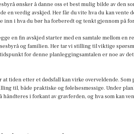
sbyrå ønsker å danne oss et best mulig bilde av den som 
e en verdig avskjed. Her får du vite hva du kan vente de
ne inn i hva du bør ha forberedt og tenkt gjennom på fo
gge en fin avskjed starter med en samtale mellom en r
sbyrå og familien. Her tar vi stilling til viktige spørs
t tidspunkt for denne planleggingsamtalen er noe av det
for at tiden etter et dødsfall kan virke overveldende. Som
illing til, både praktiske og følelsesmessige. Under pla
 håndteres i forkant av gravferden, og hva som kan vent