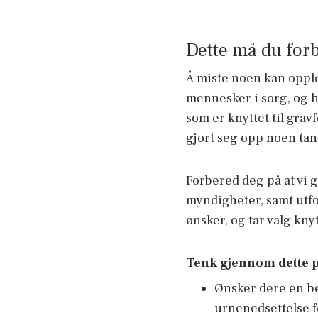
Dette må du for
Å miste noen kan opple
mennesker i sorg, og ha
som er knyttet til gra
gjort seg opp noen tan
Forbered deg på at vi 
myndigheter, samt utf
ønsker, og tar valg knyt
Tenk gjennom dette p
Ønsker dere en be
urnenedsettelse f