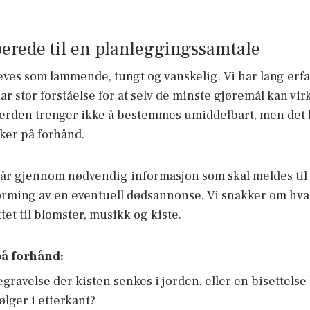
berede til en planleggingssamtale
ves som lammende, tungt og vanskelig. Vi har lang erf
r stor forståelse for at selv de minste gjøremål kan vi
vferden trenger ikke å bestemmes umiddelbart, men det 
ker på forhånd.
går gjennom nødvendig informasjon som skal meldes til 
orming av en eventuell dødsannonse. Vi snakker om hva
tet til blomster, musikk og kiste.
å forhånd:
gravelse der kisten senkes i jorden, eller en bisettels
ølger i etterkant?