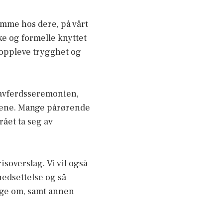
emme hos dere, på vårt
ke og formelle knyttet
l oppleve trygghet og
gravferdsseremonien,
lene. Mange pårørende
rået ta seg av
isoverslag. Vi vil også
nedsettelse og så
nige om, samt annen