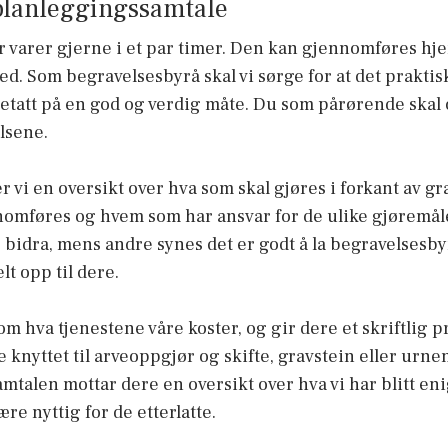
 planleggingssamtale
r varer gjerne i et par timer. Den kan gjennomføres hj
ted. Som begravelsesbyrå skal vi sørge for at det praktis
varetatt på en god og verdig måte. Du som pårørende ska
lsene.
er vi en oversikt over hva som skal gjøres i forkant av 
nomføres og hvem som har ansvar for de ulike gjøremå
 bidra, mens andre synes det er godt å la begravelsesby
t opp til dere.
om hva tjenestene våre koster, og gir dere et skriftlig pr
e knyttet til arveoppgjør og skifte, gravstein eller urne
samtalen mottar dere en oversikt over hva vi har blitt e
e nyttig for de etterlatte.