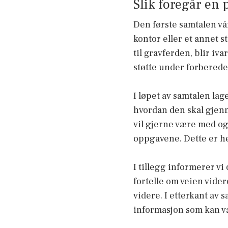
Slik foregår en
Den første samtalen vå
kontor eller et annet s
til gravferden, blir i
støtte under forberede
I løpet av samtalen lag
hvordan den skal gjen
vil gjerne være med og
oppgavene. Dette er hel
I tillegg informerer vi 
fortelle om veien vider
videre. I etterkant av 
informasjon som kan vær