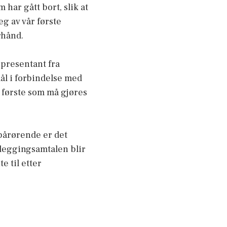
har gått bort, slik at
g av vår første
rhånd.
epresentant fra
mål i forbindelse med
 første som må gjøres
 pårørende er det
nleggingsamtalen blir
e til etter