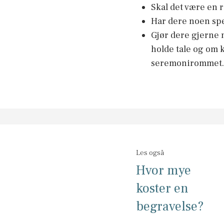
Skal det være en 
Har dere noen spe
Gjør dere gjerne 
holde tale og om k
seremonirommet.
Les også
Hvor mye
koster en
begravelse?