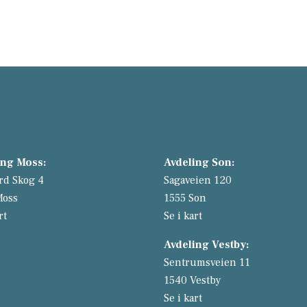
ing Moss:
Avdeling Son:
rd Skog 4
Sagaveien 120
Moss
1555 Son
rt
Se i kart
Avdeling Vestby:
Sentrumsveien 11
1540 Vestby
Se i kart