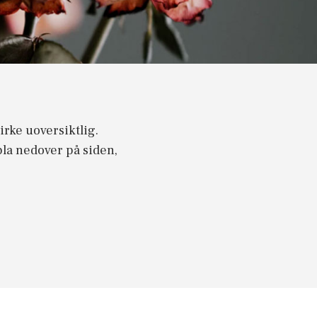
rke uoversiktlig.
bla nedover på siden,